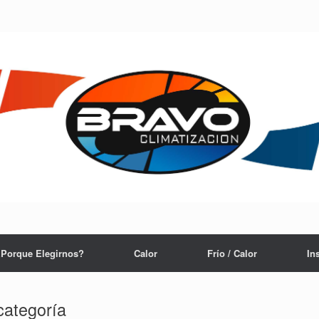
Porque Elegirnos?
Calor
Frío / Calor
In
categoría